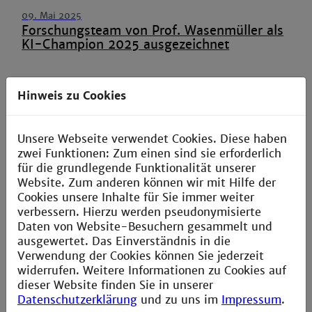
09. Mai 2025
Forschungsteam von Prof. Wasenmüller als
KI-Champion 2025 ausgezeichnet
Hinweis zu Cookies
01. Mai 2025
Schülerprojekt: Entwicklung eines
Messgeräts zur
Unsere Webseite verwendet Cookies. Diese haben
Luftfeuchtigkeitsbestimmung
zwei Funktionen: Zum einen sind sie erforderlich
(Psychrometer)
für die grundlegende Funktionalität unserer
Website. Zum anderen können wir mit Hilfe der
23. März 2025
Cookies unsere Inhalte für Sie immer weiter
„Was hat Raketenwissenschaften mit
verbessern. Hierzu werden pseudonymisierte
Wasserstofftechnologie zu tun?“
Daten von Website-Besuchern gesammelt und
ausgewertet. Das Einverständnis in die
Verwendung der Cookies können Sie jederzeit
widerrufen. Weitere Informationen zu Cookies auf
17. November 2024
dieser Website finden Sie in unserer
Vortrag: Planung von Photovoltaikanlagen
Datenschutzerklärung
und zu uns im
Impressum
.
auf architektonisch anspruchsvollen