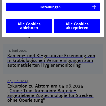
Gebäuden – Wie können wir die
Einstellungen
Energiewende schaffen?
18. Oktober 2024
Alle Cookies
Alle Cookies
Eine Brücke der Innovation: Die
ablehnen
akzeptieren
Kooperation zwischen der Universität
Luxemburg und der Hochschule Mannheim
11. Juni 2024
Kamera- und KI-gestützte Erkennung von
mikrobiologischen Verunreinigungen zum
automatisierten Hygienemonitoring
04. Juni 2024
Exkursion zu Alstom am 04.06.2024
„Grüne Transformation: Batterie-
angetriebene Zugtechnologie für Strecken
ohne Oberleitung“