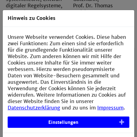
digitaler Regelsysteme,
Prof. Dr. Thomas
Zustandsregler,
Weickert
Hinweis zu Cookies
Identifikation
M. Sc. Tino
dynamischer Systeme
Wagenknecht,
Modellbildung und
Dipl.-Ing. (FH) Ulrich
Unsere Webseite verwendet Cookies. Diese haben
Simulation
Spieß
zwei Funktionen: Zum einen sind sie erforderlich
für die grundlegende Funktionalität unserer
Vernetzte
Prof. Dr. Kay Böhnke,
Website. Zum anderen können wir mit Hilfe der
Automatisierungssysteme
Dipl.-Ing. (FH) Ulrich
Cookies unsere Inhalte für Sie immer weiter
Big Data in der Industrie
Spieß
verbessern. Hierzu werden pseudonymisierte
4.0, Cloudanbindung
Daten von Website-Besuchern gesammelt und
Cyber Physischer
ausgewertet. Das Einverständnis in die
Systeme,
Verwendung der Cookies können Sie jederzeit
Sicherheitskonzepte,
widerrufen. Weitere Informationen zu Cookies auf
Datenbanken und
dieser Website finden Sie in unserer
Software-Engineering
Datenschutzerklärung
und zu uns im
Impressum
.
Einstellungen