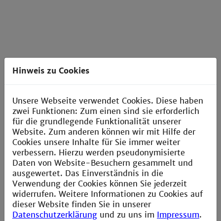
»Festivals, Grillabende und viele andere
Hinweis zu Cookies
Veranstaltungen ermöglichen den
Studierenden auch außerhalb der
Vorlesungen ihre Zeit an der Hochschule
Unsere Webseite verwendet Cookies. Diese haben
schön zu verbringen und das Studentenleben
zwei Funktionen: Zum einen sind sie erforderlich
zu genießen.«
für die grundlegende Funktionalität unserer
Website. Zum anderen können wir mit Hilfe der
Cookies unsere Inhalte für Sie immer weiter
verbessern. Hierzu werden pseudonymisierte
Daten von Website-Besuchern gesammelt und
ausgewertet. Das Einverständnis in die
Verwendung der Cookies können Sie jederzeit
widerrufen. Weitere Informationen zu Cookies auf
dieser Website finden Sie in unserer
Datenschutzerklärung
und zu uns im
Impressum
.