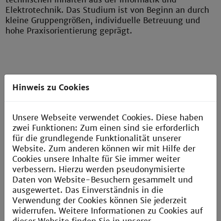
Elektrotechnik. Das Studium ist von Beginn an durch
kleine Gruppengrößen, individuelle Betreuung und
hohe Praxisorientierung geprägt.
Hinweis zu Cookies
»Das Angebot auf Englisch und Deutsch zu
studieren, finde ich toll. Als internationale
Unsere Webseite verwendet Cookies. Diese haben
Studentin profitiere ich von der Vielfalt, es ist
eine persönliche Bereicherung für mich in der
zwei Funktionen: Zum einen sind sie erforderlich
Lage zu sein, mich leicht an eine neue
für die grundlegende Funktionalität unserer
Umgebung anzupassen.«
Website. Zum anderen können wir mit Hilfe der
Cookies unsere Inhalte für Sie immer weiter
verbessern. Hierzu werden pseudonymisierte
Daten von Website-Besuchern gesammelt und
ausgewertet. Das Einverständnis in die
Verwendung der Cookies können Sie jederzeit
widerrufen. Weitere Informationen zu Cookies auf