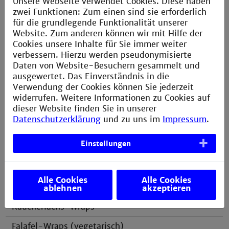
Unsere Webseite verwendet Cookies. Diese haben
abschließen werden (inkl. Abgabe der Abschlussarbeit
zwei Funktionen: Zum einen sind sie erforderlich
und Kolloquium).
für die grundlegende Funktionalität unserer
Der Unkostenbeitrag für Buffet und Getränke beträgt
Website. Zum anderen können wir mit Hilfe der
10 EUR / Absolvent und 20 EUR / Person für
Cookies unsere Inhalte für Sie immer weiter
Begleitpersonen.
verbessern. Hierzu werden pseudonymisierte
Daten von Website-Besuchern gesammelt und
Die Anmeldung ist bis zum 30.09.2026 möglich,
ausgewertet. Das Einverständnis in die
sofern noch Plätze frei sind.
Verwendung der Cookies können Sie jederzeit
widerrufen. Weitere Informationen zu Cookies auf
Zur Anmeldung geht es
hier.
dieser Website finden Sie in unserer
Datenschutzerklärung
und zu uns im
Impressum
.
Buffet und Getränke
Einstellungen
Fingerfood-Buffet
Alle Cookies
Alle Cookies
ablehnen
akzeptieren
Räucherlachs-Wraps
Falafel-Wraps (vegetarisch)