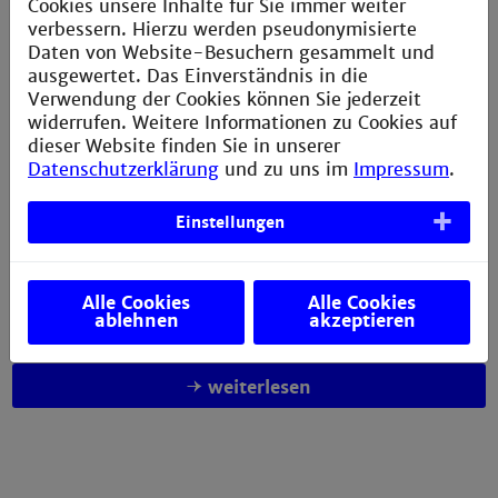
Cookies unsere Inhalte für Sie immer weiter
verbessern. Hierzu werden pseudonymisierte
Daten von Website-Besuchern gesammelt und
alle Blogartikel
ausgewertet. Das Einverständnis in die
Verwendung der Cookies können Sie jederzeit
widerrufen. Weitere Informationen zu Cookies auf
dieser Website finden Sie in unserer
Schülerpraktika
Datenschutzerklärung
und zu uns im
Impressum
.
Lass dich von unseren Studiengängen elektrisieren.
Einstellungen
Ob Schnuppervorlesungen oder Experimente in
unseren Laboren – unsere Professor*innen und
Mitarbeiter*innen erklären dir gerne unser Angebot.
Alle Cookies
Alle Cookies
Einen Einblick in unsere Fakultät gibt dir ein
ablehnen
akzeptieren
Praktikum.
weiterlesen