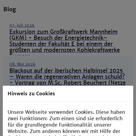
Blog
03. Juli 2026
Exkursion zum Großkraftwerk Mannheim
(GKM) - Besuch der Energietechnik-
Studenten der Fakultät E bei einem der
größten und modernsten Kohlekraftwerke
Europas
08. Mai 2026
Blackout auf der iberischen Halbinsel 2025
– Waren die regenerativen Anlagen schuld?
- Vortrag von M.Sc. Robert Beuchert (Netze
BW)
Hinweis zu Cookies
25. Februar 2026
Technische Hochschule Mannheim begrüßt
Unsere Webseite verwendet Cookies. Diese haben
Prof. Dr. Otto als neuen Professor für
zwei Funktionen: Zum einen sind sie erforderlich
Vernetzte Sensorik ab 1. März 2026
für die grundlegende Funktionalität unserer
Website. Zum anderen können wir mit Hilfe der