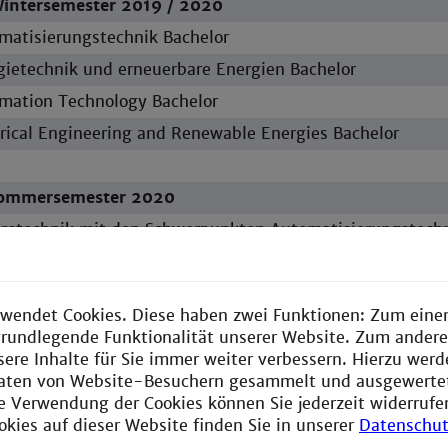
Wintersemester 2019 / 2020
matisierungstechnik Bachelor
gietechnik und erneuerbare Energien Bachelor
mation Technology Bachelor
trical Engineering and Renewable Energies Bachelor
ommersemester 2020
trotechnik mit den Schwerpunkten Automatisierungstechn
uerbare Energien (Bachelor)
trical Engineering with a focus on Automation and Industr
Renewable Energies (Bachelor)
wendet Cookies. Diese haben zwei Funktionen: Zum einen
e grundlegende Funktionalität unserer Website. Zum ander
sere Inhalte für Sie immer weiter verbessern. Hierzu wer
Sommersemster 2020
aten von Website-Besuchern gesammelt und ausgewerte
matisierungs- und Energiesysteme Master
ie Verwendung der Cookies können Sie jederzeit widerrufe
okies auf dieser Website finden Sie in unserer
Datenschut