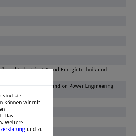
ik und Industrie 4.0 und Energietechnik und
ial Internet of Things and on Power Engineering
 sind sie
en können wir mit
den
t. Das
n. Weitere
zerklärung
und zu