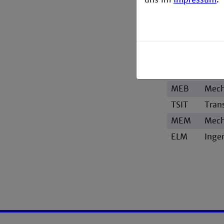
ab W
ETM
Elek
unve
ELB
Inge
MEB
Mech
TSIT
Tran
MEM
Mech
ELM
Inge