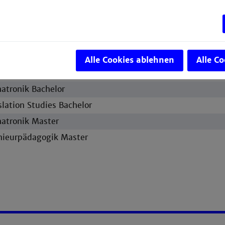
intersemester 2020/2021
trotechnik Master
rändert
Alle Cookies ablehnen
Alle C
nieurpädagogik
atronik Bachelor
slation Studies Bachelor
atronik Master
nieurpädagogik Master