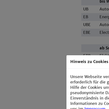
bis 
UB
Auto
EB
Ener
UBE
Auto
EBE
Elec
ab S
ETB
Elek
erne
Hinweis zu Cookies
EEB
Elec
and 
Unsere Webseite ver
erforderlich für di
Hilfe der Cookies un
bis 
pseudonymisierte D
EM
Auto
Einverständnis in d
Informationen zu Co
uns im
Impressum
.