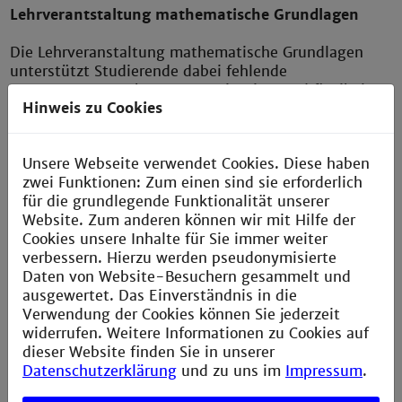
Lehrverantstaltung mathematische Grundlagen
Die Lehrveranstaltung mathematische Grundlagen
unterstützt Studierende dabei fehlende
Voraussetzungen kompetenzorientiert und flexibel zu
Hinweis zu Cookies
erlernen. Mit Abschluss dieser Lehrveranstaltung
können die Studierenden mathematische Grundlagen
zielgerichtet anwenden. Im seminaristischen
Unsere Webseite verwendet Cookies. Diese haben
Unterrichtsstil und basierend auf dem Konzept des
zwei Funktionen: Zum einen sind sie erforderlich
integrierten Lernens werden notwendige
für die grundlegende Funktionalität unserer
Voraussetzungen im Fach Mathematik für ein
Website. Zum anderen können wir mit Hilfe der
Studium an der Fakultät Elektrotechnik individuell
Cookies unsere Inhalte für Sie immer weiter
erarbeitet.
verbessern. Hierzu werden pseudonymisierte
Daten von Website-Besuchern gesammelt und
ausgewertet. Das Einverständnis in die
Verwendung der Cookies können Sie jederzeit
widerrufen. Weitere Informationen zu Cookies auf
dieser Website finden Sie in unserer
Datenschutzerklärung
und zu uns im
Impressum
.