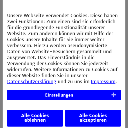
Die Gruppengröße
für Erstsemester beträgt im
Unsere Webseite verwendet Cookies. Diese haben
Wintersemester circa 70 Studierende, im
zwei Funktionen: Zum einen sind sie erforderlich
Sommersemester circa 40 Studienanfänger*innen. Die
für die grundlegende Funktionalität unserer
Grundlagenvorlesungen werden dabei von
Website. Zum anderen können wir mit Hilfe der
Studierenden verschiedener Studiengänge gemeinsam
Cookies unsere Inhalte für Sie immer weiter
besucht. Unsere Studiengänge sind von Beginn an
verbessern. Hierzu werden pseudonymisierte
praxisorientiert, Vorlesungen werden durch
Daten von Website-Besuchern gesammelt und
Laborübungen begleitet. Dabei erfolgt eine Aufteilung
ausgewertet. Das Einverständnis in die
in Kleingruppen, sodass eine intensive Betreuung
Verwendung der Cookies können Sie jederzeit
durch Mitarbeiter*innen und Professor*innen
widerrufen. Weitere Informationen zu Cookies auf
gegeben ist.
dieser Website finden Sie in unserer
Datenschutzerklärung
und zu uns im
Impressum
.
Ab dem dritten Semester kommen erste
fachspezifische Inhalte hinzu. Es gibt separate
Vorlesungen für die jeweiligen Studiengänge. Dadurch
Einstellungen
sinken die Semestergrößen auf circa 20 Studierende,
durch Wahlmöglichkeiten im weiteren Studienverlauf
auch darunter.
Alle Cookies
Alle Cookies
ablehnen
akzeptieren