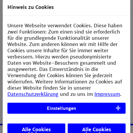
Diskussionen über Themen der Energietechnik.
Hinweis zu Cookies
Mit dem Wunsch nach weiteren – gerne auch
jahrgangsübergreifenden – Treffen verabschiedete
Unsere Webseite verwendet Cookies. Diese haben
sich die Runde. Die „diamantenen Absolventen“
zwei Funktionen: Zum einen sind sie erforderlich
geben der jungen Generation mit auf den Weg, mit
für die grundlegende Funktionalität unserer
kreativen und kompetenten Ingenieuren weiterhin die
Website. Zum anderen können wir mit Hilfe der
wirtschaftliche Zukunft unseres Landes zu gestalten.
Cookies unsere Inhalte für Sie immer weiter
verbessern. Hierzu werden pseudonymisierte
Daten von Website-Besuchern gesammelt und
« zurück
ausgewertet. Das Einverständnis in die
Verwendung der Cookies können Sie jederzeit
widerrufen. Weitere Informationen zu Cookies auf
dieser Website finden Sie in unserer
Datenschutzerklärung
und zu uns im
Impressum
.
Einstellungen
Alle Cookies
Alle Cookies