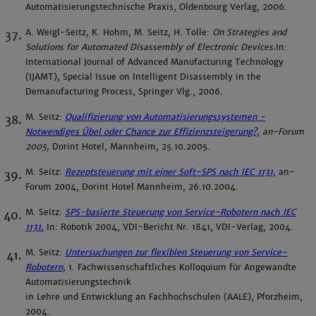
Automatisierungstechnische Praxis, Oldenbourg Verlag, 2006.
A. Weigl-Seitz, K. Hohm, M. Seitz, H. Tolle:
On Strategies and
Solutions for Automated Disassembly of Electronic Devices.
In:
International Journal of Advanced Manufacturing Technology
(IJAMT), Special Issue on Intelligent Disassembly in the
Demanufacturing Process, Springer Vlg., 2006.
M. Seitz:
Qualifizierung von Automatisierungssystemen -
Notwendiges Übel oder Chance zur Effizienzsteigerung?,
an-Forum
2005,
Dorint Hotel, Mannheim, 25.10.2005.
M. Seitz:
Rezeptsteuerung mit einer Soft-SPS nach IEC 1131,
an-
Forum 2004, Dorint Hotel Mannheim, 26.10.2004.
M. Seitz:
SPS-basierte Steuerung von Service-Robotern nach IEC
1131.
In: Robotik 2004, VDI-Bericht Nr. 1841, VDI-Verlag, 2004.
M. Seitz:
Untersuchungen zur flexiblen Steuerung von Service-
Robotern,
1. Fachwissenschaftliches Kolloquium für Angewandte
Automatisierungstechnik
in Lehre und Entwicklung an Fachhochschulen (AALE), Pforzheim,
2004.