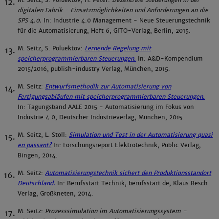
M. Seitz, S. Poluektov, H. Peter:
Dezentrale Steuerungen in der
digitalen Fabrik - Einsatzmöglichkeiten und Anforderungen an die
SPS 4.0.
In: Industrie 4.0 Management - Neue Steuerungstechnik
für die Automatisierung, Heft 6, GITO-Verlag, Berlin, 2015.
M. Seitz, S. Poluektov:
Lernende Regelung mit
speicherprogrammierbaren Steuerungen.
In: A&D-Kompendium
2015/2016, publish-industry Verlag, München, 2015.
M. Seitz:
Entwurfsmethodik zur Automatisierung von
Fertigungsabläufen mit speicherprogrammierbaren Steuerungen.
In: Tagungsband AALE 2015 - Automatisierung im Fokus von
Industrie 4.0, Deutscher Industrieverlag, München, 2015.
M. Seitz, L. Stoll:
Simulation und Test in der Automatisierung quasi
en passant?
In: Forschungsreport Elektrotechnik, Public Verlag,
Bingen, 2014.
M. Seitz:
Automatisierungstechnik sichert den Produktionsstandort
Deutschland.
In: Berufsstart Technik, berufsstart.de, Klaus Resch
Verlag, Großkneten, 2014.
M. Seitz:
Prozesssimulation im Automatisierungssystem -