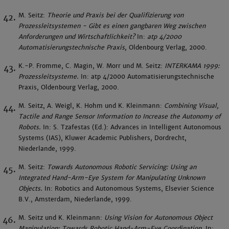
M. Seitz:
Theorie und Praxis bei der Qualifizierung von
Prozessleitsystemen - Gibt es einen gangbaren Weg zwischen
Anforderungen und Wirtschaftlichkeit?
In:
atp 4/2000
Automatisierungstechnische Praxis,
Oldenbourg Verlag, 2000.
K.-P. Fromme, C. Magin, W. Morr und M. Seitz:
INTERKAMA 1999:
Prozessleitsysteme.
In: atp 4/2000 Automatisierungstechnische
Praxis, Oldenbourg Verlag, 2000.
M. Seitz, A. Weigl, K. Hohm und K. Kleinmann:
Combining Visual,
Tactile and Range Sensor Information to Increase the Autonomy of
Robots.
In: S. Tzafestas (Ed.): Advances in Intelligent Autonomous
Systems (IAS), Kluwer Academic Publishers, Dordrecht,
Niederlande, 1999.
M. Seitz:
Towards Autonomous Robotic Servicing: Using an
Integrated Hand-Arm-Eye System for Manipulating Unknown
Objects.
In: Robotics and Autonomous Systems, Elsevier Science
B.V., Amsterdam, Niederlande, 1999.
M. Seitz und K. Kleinmann:
Using Vision for Autonomous Object
Manipulation: Towards Robotic Hand-Arm-Eye Coordination.
In: