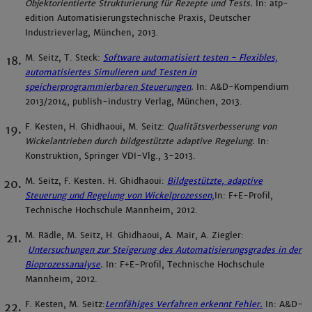
Objektorientierte Strukturierung für Rezepte und Tests.
In: atp-
edition Automatisierungstechnische Praxis, Deutscher
Industrieverlag, München, 2013.
M. Seitz, T. Steck:
Software automatisiert testen - Flexibles,
automatisiertes Simulieren und Testen in
speicherprogrammierbaren Steuerungen
.
In: A&D-Kompendium
2013/2014, publish-industry Verlag, München, 2013.
F. Kesten, H. Ghidhaoui, M. Seitz:
Qualitätsverbesserung von
Wickelantrieben durch bildgestützte adaptive Regelung.
In:
Konstruktion, Springer VDI-Vlg., 3-2013.
M. Seitz, F. Kesten. H. Ghidhaoui:
Bildgestützte, adaptive
Steuerung und Regelung von Wickelprozessen,
In: F+E-Profil,
Technische Hochschule Mannheim, 2012.
M. Rädle, M. Seitz, H. Ghidhaoui, A. Mair, A. Ziegler:
Untersuchungen zur Steigerung des Automatisierungsgrades in der
Bioprozessanalyse
.
In: F+E-Profil, Technische Hochschule
Mannheim, 2012.
F. Kesten, M. Seitz:
Lernfähiges Verfahren erkennt Fehler.
In: A&D-