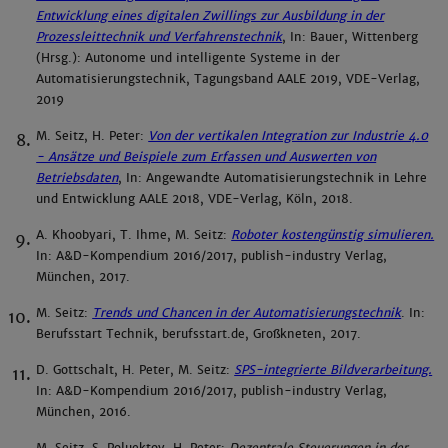
Entwicklung eines digitalen Zwillings zur Ausbildung in der
Prozessleittechnik und Verfahrenstechnik
, In: Bauer, Wittenberg
(Hrsg.): Autonome und intelligente Systeme in der
Automatisierungstechnik, Tagungsband AALE 2019, VDE-Verlag,
2019
M. Seitz, H. Peter:
Von der vertikalen Integration zur Industrie 4.0
- Ansätze und Beispiele zum Erfassen und Auswerten von
Betriebsdaten
, In: Angewandte Automatisierungstechnik in Lehre
und Entwicklung AALE 2018, VDE-Verlag, Köln, 2018.
A. Khoobyari, T. Ihme, M. Seitz:
Roboter kostengünstig simulieren.
In: A&D-Kompendium 2016/2017, publish-industry Verlag,
München, 2017.
M. Seitz:
Trends und Chancen in der Automatisierungstechnik
. In:
Berufsstart Technik, berufsstart.de, Großkneten, 2017.
D. Gottschalt, H. Peter, M. Seitz:
SPS-integrierte Bildverarbeitung.
In: A&D-Kompendium 2016/2017, publish-industry Verlag,
München, 2016.