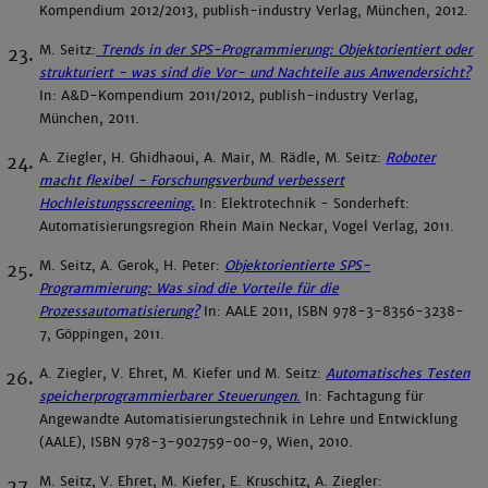
Kompendium 2012/2013, publish-industry Verlag, München, 2012.
M. Seitz:
Trends in der SPS-Programmierung: Objektorientiert oder
strukturiert - was sind die Vor- und Nachteile aus Anwendersicht?
In: A&D-Kompendium 2011/2012, publish-industry Verlag,
München, 2011.
A. Ziegler, H. Ghidhaoui, A. Mair, M. Rädle, M. Seitz:
Roboter
macht flexibel - Forschungsverbund verbessert
Hochleistungsscreening.
In: Elektrotechnik - Sonderheft:
Automatisierungsregion Rhein Main Neckar, Vogel Verlag, 2011.
M. Seitz, A. Gerok, H. Peter:
Objektorientierte SPS-
Programmierung: Was sind die Vorteile für die
Prozessautomatisierung?
In: AALE 2011, ISBN 978-3-8356-3238-
7, Göppingen, 2011.
A. Ziegler, V. Ehret, M. Kiefer und M. Seitz:
Automatisches Testen
speicherprogrammierbarer Steuerungen
.
In: Fachtagung für
Angewandte Automatisierungstechnik in Lehre und Entwicklung
(AALE), ISBN 978-3-902759-00-9, Wien, 2010.
M. Seitz, V. Ehret, M. Kiefer, E. Kruschitz, A. Ziegler: