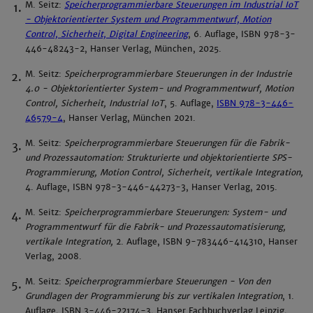
M. Seitz:
Speicherprogrammierbare Steuerungen im Industrial IoT
- Objektorientierter System­ und Programmentwurf, Motion
Control, Sicherheit, Digital Engineering
, 6. Auflage, ISBN 978-3-
446-48243-2, Hanser Verlag, München, 2025.
M. Seitz:
Speicherprogrammierbare Steuerungen in der Industrie
4.0 - Objektorientierter System- und Programmentwurf, Motion
Control, Sicherheit, Industrial IoT
, 5. Auflage,
ISBN 978-3-446-
46579-4
, Hanser Verlag, München 2021.
M. Seitz:
Speicherprogrammierbare Steuerungen für die Fabrik-
und Prozessautomation: Strukturierte und objektorientierte SPS-
Programmierung, Motion Control, Sicherheit, vertikale Integration,
4. Auflage, ISBN 978-3-446-44273-3, Hanser Verlag, 2015.
M. Seitz:
Speicherprogrammierbare Steuerungen: System- und
Programmentwurf für die Fabrik- und Prozessautomatisierung,
vertikale Integration,
2. Auflage, ISBN 9-783446-414310, Hanser
Verlag, 2008.
M. Seitz:
Speicherprogrammierbare Steuerungen - Von den
Grundlagen der Programmierung bis zur vertikalen Integration
, 1.
Auflage, ISBN 3-446-22174-3, Hanser Fachbuchverlag Leipzig,