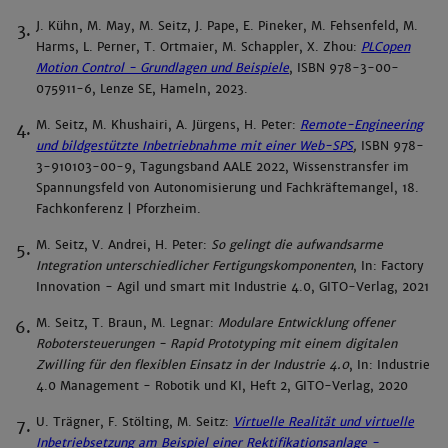
J. Kühn, M. May, M. Seitz, J. Pape, E. Pineker, M. Fehsenfeld, M.
Harms, L. Perner, T. Ortmaier, M. Schappler, X. Zhou:
PLCopen
Motion Control - Grundlagen und Beispiele
, ISBN 978-3-00-
075911-6, Lenze SE, Hameln, 2023.
M. Seitz, M. Khushairi, A. Jürgens, H. Peter:
Remote-Engineering
und bildgestützte Inbetriebnahme mit einer Web-SPS
,
ISBN 978-
3-910103-00-9, Tagungsband AALE 2022, Wissenstransfer im
Spannungsfeld von Autonomisierung und Fachkräftemangel, 18.
Fachkonferenz | Pforzheim.
M. Seitz, V. Andrei, H. Peter:
So gelingt die aufwandsarme
Integration unterschiedlicher Fertigungskomponenten
, In: Factory
Innovation - Agil und smart mit Industrie 4.0, GITO-Verlag, 2021
M. Seitz, T. Braun, M. Legnar:
Modulare Entwicklung offener
Robotersteuerungen - Rapid Prototyping mit einem digitalen
Zwilling für den flexiblen Einsatz in der Industrie 4.0
, In: Industrie
4.0 Management - Robotik und KI, Heft 2, GITO-Verlag, 2020
U. Trägner, F. Stölting, M. Seitz:
Virtuelle Realität und virtuelle
Inbetriebsetzung am Beispiel einer Rektifikationsanlage -