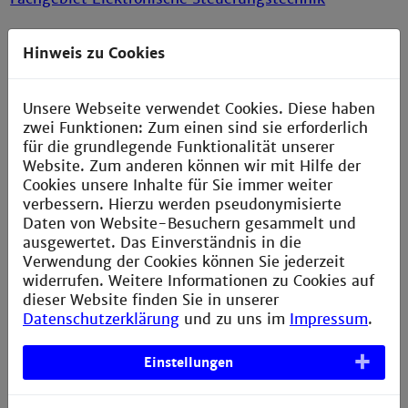
Hinweis zu Cookies
Unsere Webseite verwendet Cookies. Diese haben
Lehrveranstaltungen
zwei Funktionen: Zum einen sind sie erforderlich
Speicherprogrammierbare Steuerungen (SPS)
für die grundlegende Funktionalität unserer
Fabrikautomation (RFA)
Website. Zum anderen können wir mit Hilfe der
Prozessleittechnik (PLT)
Cookies unsere Inhalte für Sie immer weiter
Systemtheorie (SYT)
verbessern. Hierzu werden pseudonymisierte
Adaptive Regelsysteme (GVR)
Daten von Website-Besuchern gesammelt und
Industrielle Robotik (IRB)
ausgewertet. Das Einverständnis in die
Verwendung der Cookies können Sie jederzeit
Projekte
widerrufen. Weitere Informationen zu Cookies auf
Themen
dieser Website finden Sie in unserer
Projekt-und Abschlussarbeiten
Datenschutzerklärung
und zu uns im
Impressum
.
Publikationen
Einstellungen