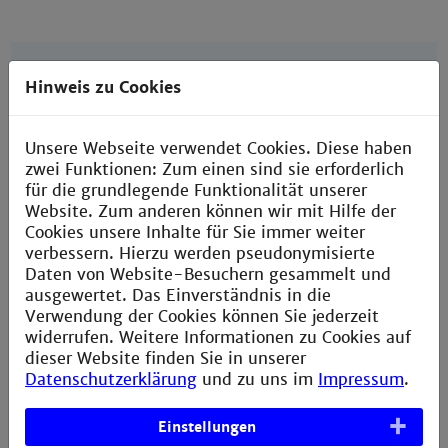
Adaptive und lernende Steuerungen
Hinweis zu Cookies
Entwicklung von selbsteinstellenden Reglern,
Fuzzy-Logic-Modulen und neuronalen Netzen
Unsere Webseite verwendet Cookies. Diese haben
für speicherprogrammierbare Steuerungen
zwei Funktionen: Zum einen sind sie erforderlich
Entwicklung eines Systems zur dezentralen
für die grundlegende Funktionalität unserer
Steuerung von Wickelmaschinen durch
Website. Zum anderen können wir mit Hilfe der
intelligente Regelkreise und Komponenten
Cookies unsere Inhalte für Sie immer weiter
mit adaptiver Steuerungstechnologie
verbessern. Hierzu werden pseudonymisierte
(Kooperation mit einem
Daten von Website-Besuchern gesammelt und
Maschinenbauunternehmen im Rahmen von
ausgewertet. Das Einverständnis in die
Pro Inno II gefördert vom
Verwendung der Cookies können Sie jederzeit
Bundeswirtschaftsministerium).
widerrufen. Weitere Informationen zu Cookies auf
dieser Website finden Sie in unserer
Datenschutzerklärung
und zu uns im
Impressum
.
Einstellungen