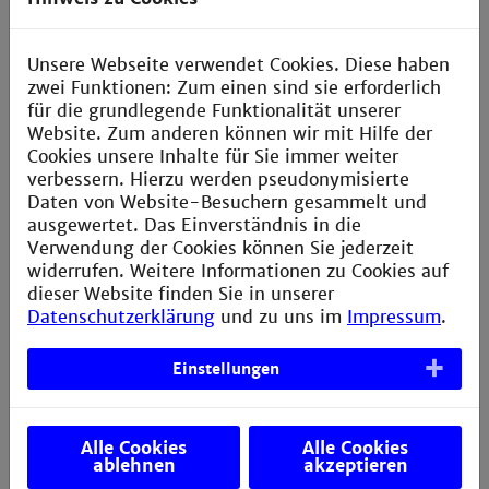
Weiterverarbeitung in der Hausdruckerei
Unsere Webseite verwendet Cookies. Diese haben
Vorlagen für LaTex und Word erstellen
zwei Funktionen: Zum einen sind sie erforderlich
für die grundlegende Funktionalität unserer
Die Fakultät für Informatik hat die Vorlagen für LaTex und Word
Website. Zum anderen können wir mit Hilfe der
bereitgestellt
Cookies unsere Inhalte für Sie immer weiter
verbessern. Hierzu werden pseudonymisierte
Daten von Website-Besuchern gesammelt und
ausgewertet. Das Einverständnis in die
Verwendung der Cookies können Sie jederzeit
Kolloquien und Elektrotechnisches Seminar
widerrufen. Weitere Informationen zu Cookies auf
dieser Website finden Sie in unserer
Datenschutzerklärung
und zu uns im
Impressum
.
Anmeldung und Bestätigung
Einstellungen
Bewertungsformular bei Teilnahme an
Online-Vortrag des ET-Seminars (PDF)
Bestätigung Teilnahme und Seminarschein
Alle Cookies
Alle Cookies
(PDF)
ablehnen
akzeptieren