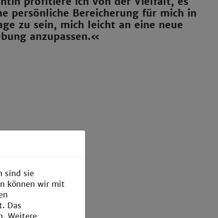
ntin profitiere ich von der Vielfalt, es
ine persönliche Bereicherung für mich in
age zu sein, mich leicht an eine neue
bung anzupassen.«
 sind sie
en können wir mit
den
t. Das
n. Weitere