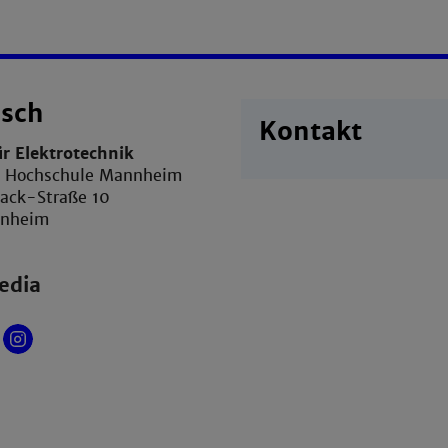
isch
Kontakt
ür Elektrotechnik
e Hochschule Mannheim
sack-Straße 10
nnheim
edia