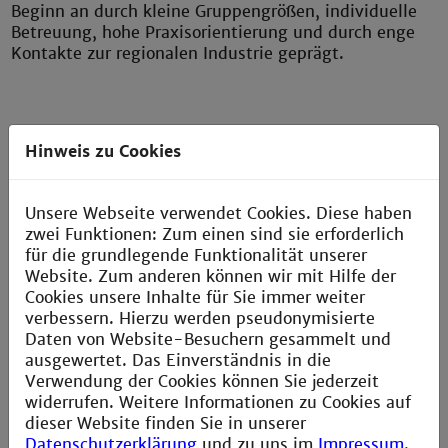
Beginn an durch kleine Gruppengrößen, individuelle
Betreuung, hohe Praxisorientierung und durch enge
Kontakte zur regionalen Industrie geprägt.
Hinweis zu Cookies
»Die Vorlesungen machen Spaß und man
Unsere Webseite verwendet Cookies. Diese haben
sieht den Dozenten an, dass ihnen das Lehren
zwei Funktionen: Zum einen sind sie erforderlich
der Themen Spaß macht!«
für die grundlegende Funktionalität unserer
Website. Zum anderen können wir mit Hilfe der
Cookies unsere Inhalte für Sie immer weiter
verbessern. Hierzu werden pseudonymisierte
Daten von Website-Besuchern gesammelt und
ausgewertet. Das Einverständnis in die
Verwendung der Cookies können Sie jederzeit
widerrufen. Weitere Informationen zu Cookies auf
dieser Website finden Sie in unserer
Datenschutzerklärung
und zu uns im
Impressum
.