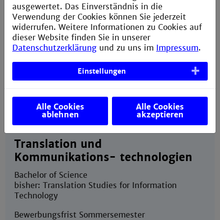
Bachelor of Science Ingenieurpädagogik
ausgewertet. Das Einverständnis in die
Verwendung der Cookies können Sie jederzeit
Bewerbungsfrist Sommersemester
widerrufen. Weitere Informationen zu Cookies auf
--
dieser Website finden Sie in unserer
Datenschutzerklärung
und zu uns im
Impressum
.
Bewerbungsfrist Wintersemester
21. September
Einstellungen
jetzt bewerben
Alle Cookies
Alle Cookies
ablehnen
akzeptieren
Translation und
Kommunikations- technologien
Bachelor of Science
bisher: Translation Studies for Information
Technology
Bewerbungsfrist Sommersemester