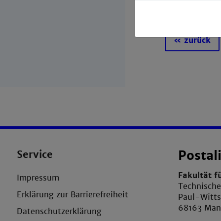
erhalten. Lern
« zurück
Service
Postal
Fakultät f
Impressum
Technisch
Erklärung zur Barrierefreiheit
Paul-Witt
68163 Ma
Datenschutzerklärung