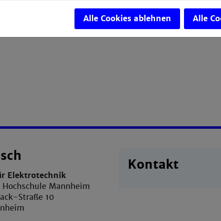
e uns und die
Hochschule Mannheim
kennen.
Alle Cookies ablehnen
Alle C
isch
Kontakt
ür Elektrotechnik
e Hochschule Mannheim
sack-Straße 10
nnheim