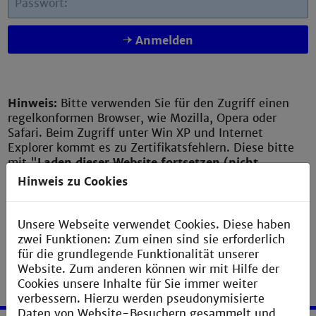
Passwort:
Anmelden
Hinweis:
Bitte verwenden Sie für den Zugriff einen
regelkonformen Browser, wie Mozilla, Opera oder
Safari. Beim Zugriff unter Win XP und Internet
Explorer kommt es zu Zertifikatsfehlern. Diese bitte
mit "
Laden dieser Website fortsetzen (nicht
empfohlen)
" bestätigen.
Hinweis zu Cookies
Unsere Webseite verwendet Cookies. Diese haben
zwei Funktionen: Zum einen sind sie erforderlich
für die grundlegende Funktionalität unserer
Website. Zum anderen können wir mit Hilfe der
Cookies unsere Inhalte für Sie immer weiter
verbessern. Hierzu werden pseudonymisierte
Daten von Website-Besuchern gesammelt und