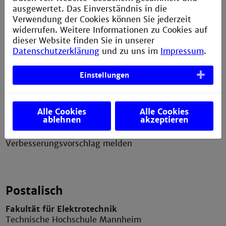
ausgewertet. Das Einverständnis in die
Verwendung der Cookies können Sie jederzeit
Service
widerrufen. Weitere Informationen zu Cookies auf
dieser Website finden Sie in unserer
Impressum
Datenschutzerklärung
und zu uns im
Impressum
.
Erklärung zur Barrierefreiheit
Einstellungen
Datenschutzerklärung
Sitemap
Bildnachweis
Alle Cookies
Alle Cookies
ablehnen
akzeptieren
Anfahrt
Verbesserungsvorschlag melden
Postalisch
Fakultät für Elektrotechnik
Technische Hochschule Mannheim